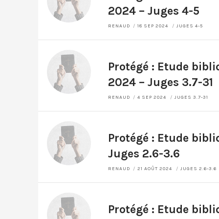
2024 – Juges 4-5
RENAUD
18 SEP 2024
JUGES 4-5
Protégé : Etude bibl
2024 – Juges 3.7-31
RENAUD
4 SEP 2024
JUGES 3.7-31
Protégé : Etude bibl
Juges 2.6-3.6
RENAUD
21 AOÛT 2024
JUGES 2.6-3.6
Protégé : Etude bibl