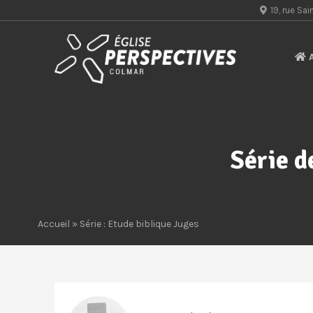
19, rue S
A
Série d
Accueil
» Série : Etude biblique Juges