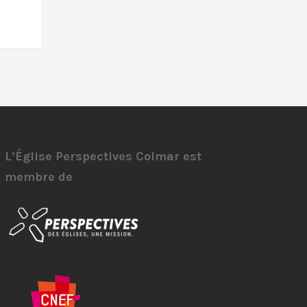
L’Église Perspectives Colmar est
membre de