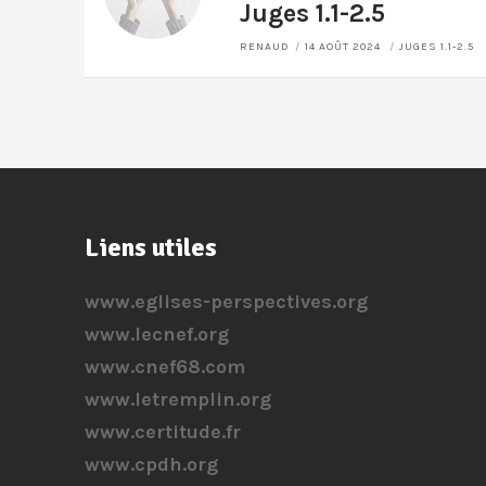
Juges 1.1-2.5
RENAUD
14 AOÛT 2024
JUGES 1.1-2.5
Liens utiles
www.eglises-perspectives.org
www.lecnef.org
www.cnef68.com
www.letremplin.org
www.certitude.fr
www.cpdh.org