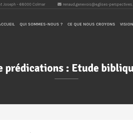
aint Joseph – 68000 Colmar
renaud.genevois@eglises-perspectives
CCUEIL
QUI SOMMES-NOUS ?
CE QUE NOUS CROYONS
VISION
e prédications :
Etude bibliq