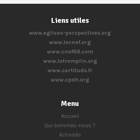
Liens utiles
www.eglises-perspectives.org
www.lecnef.org
www.cnef68.com
www.letremplin.org
www.certitude.fr
www.cpdh.org
Menu
Accueil
Qui sommes-nous ?
Activités