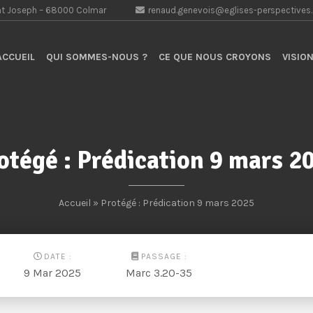
aint Joseph – 68000 Colmar
renaud.genevois@eglises-perspectives
CCUEIL
QUI SOMMES-NOUS ?
CE QUE NOUS CROYONS
VISION
otégé : Prédication 9 mars 2
Accueil
» Protégé : Prédication 9 mars 2025
DATE :
PASSAGE :
9 Mar 2025
Marc 3.20-35