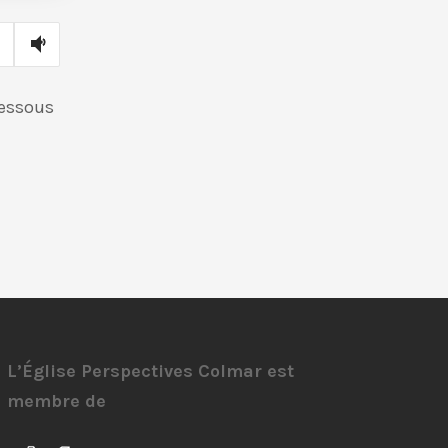
dessous
L’Église Perspectives Colmar est
membre de