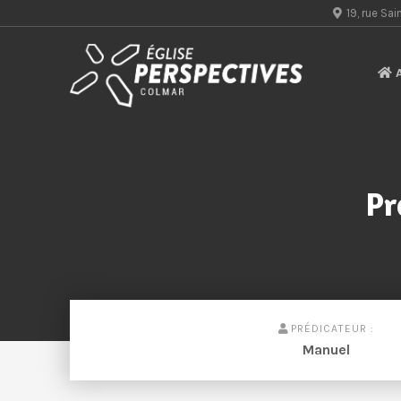
19, rue S
A
Pr
PRÉDICATEUR :
Manuel