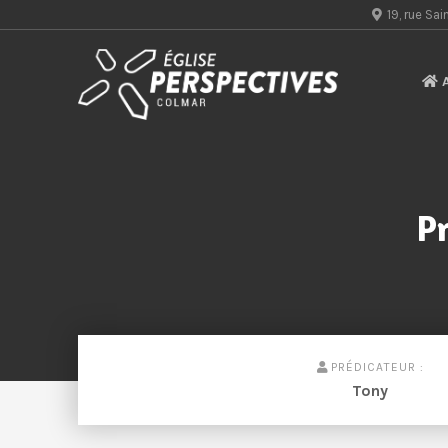
19, rue S
A
Pr
PRÉDICATEUR :
Tony