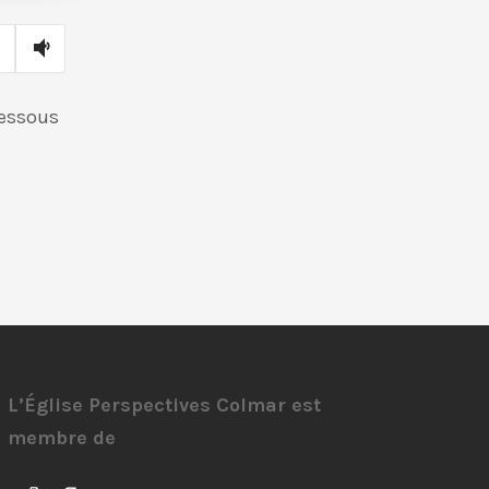
dessous
L’Église Perspectives Colmar est
membre de