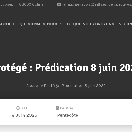
aint Joseph – 68000 Colmar
renaud.genevois@eglises-perspectives
CCUEIL
QUI SOMMES-NOUS ?
CE QUE NOUS CROYONS
VISION
otégé : Prédication 8 juin 2
Accueil
» Protégé : Prédication 8 juin 2025
DATE :
PASSAGE :
8 Juin 2025
Pentecôte