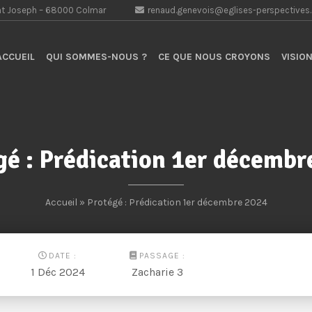
aint Joseph – 68000 Colmar
renaud.genevois@eglises-perspectives
CCUEIL
QUI SOMMES-NOUS ?
CE QUE NOUS CROYONS
VISION
gé : Prédication 1er décembr
Accueil
» Protégé : Prédication 1er décembre 2024
DATE :
PASSAGE :
1 Déc 2024
Zacharie 3