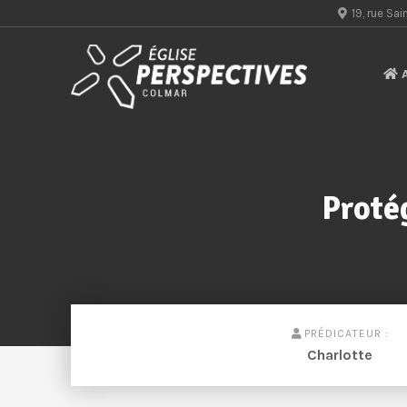
19, rue S
A
Proté
PRÉDICATEUR :
Charlotte