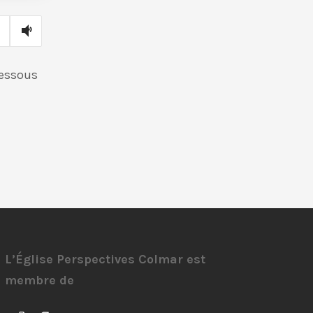
dessous
L’Église Perspectives Colmar est
membre de